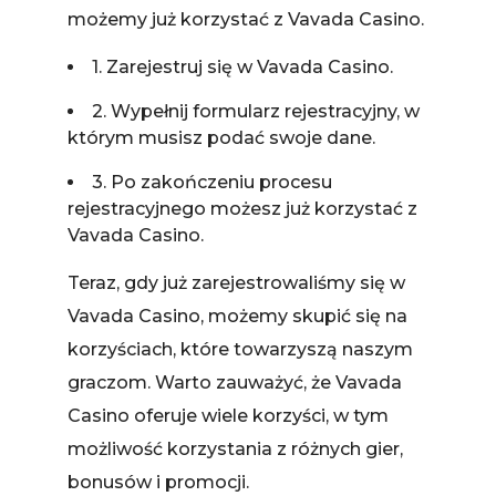
możemy już korzystać z Vavada Casino.
1. Zarejestruj się w Vavada Casino.
2. Wypełnij formularz rejestracyjny, w
którym musisz podać swoje dane.
3. Po zakończeniu procesu
rejestracyjnego możesz już korzystać z
Vavada Casino.
Teraz, gdy już zarejestrowaliśmy się w
Vavada Casino, możemy skupić się na
korzyściach, które towarzyszą naszym
graczom. Warto zauważyć, że Vavada
Casino oferuje wiele korzyści, w tym
możliwość korzystania z różnych gier,
bonusów i promocji.