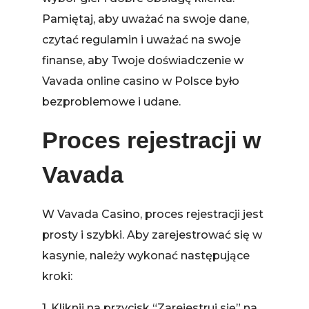
Pamiętaj, aby uważać na swoje dane,
czytać regulamin i uważać na swoje
finanse, aby Twoje doświadczenie w
Vavada online casino w Polsce było
bezproblemowe i udane.
Proces rejestracji w
Vavada
W Vavada Casino, proces rejestracji jest
prosty i szybki. Aby zarejestrować się w
kasynie, należy wykonać następujące
kroki:
1. Kliknij na przycisk “Zarejestruj się” na