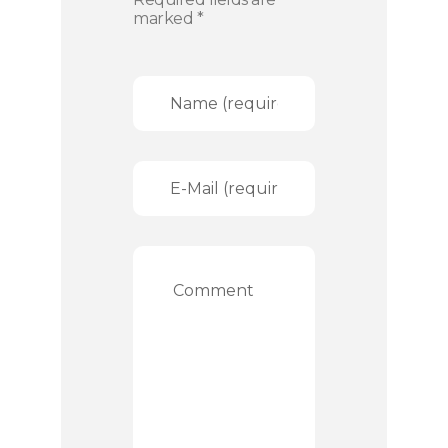
marked *