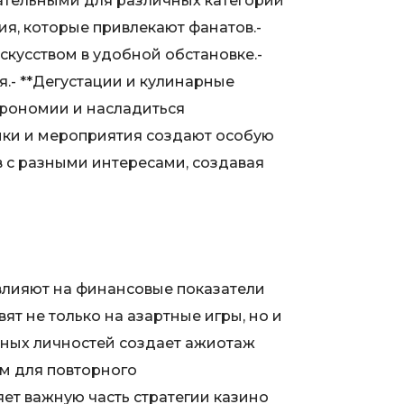
кательными для различных категорий
ия, которые привлекают фанатов.-
скусством в удобной обстановке.-
.- **Дегустации и кулинарные
строномии и насладиться
нки и мероприятия создают особую
 с разными интересами, создавая
влияют на финансовые показатели
ят не только на азартные игры, но и
стных личностей создает ажиотаж
ом для повторного
ет важную часть стратегии казино