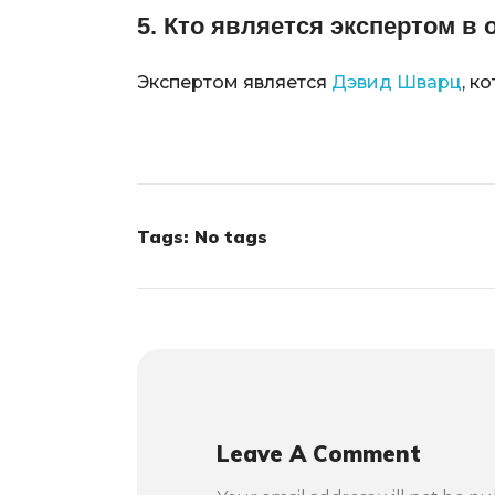
5. Кто является экспертом в
Экспертом является
Дэвид Шварц
, к
Tags: No tags
Leave A Comment