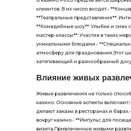
В казино Pinco предлагается широки
клиентов. В их число входят:- **Кон
**Театральные представления**: Инт
**Комедийные шоу**: Улыбки и смех 
мастер-классы**: Участие в таких ме
уникальными блюдами.- **Специальн
атмосферу для празднования.Этот ши
затягивающий и разнообразный досу
Влияние живых развлеч
Живые развлечения не только способ
казино. Основные аспекты включают:-
делают заказы в ресторанах и барах.
вокруг казино.- **Импульс для посещ
визита.Привлеченные живыми развлеч