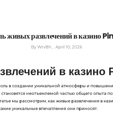
ль живых развлечений в казино Pi
By
Wrv8h
April 10, 2026
звлечений в казино 
роль в создании уникальной атмосферы и повышен
и становятся неотъемлемой частью общего опыта п
статье мы рассмотрим, как живые развлечения в каз
какие уникальные впечатления они приносят.