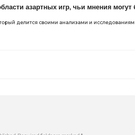
 области азартных игр, чьи мнения могу
оторый делится своими анализами и исследованиями