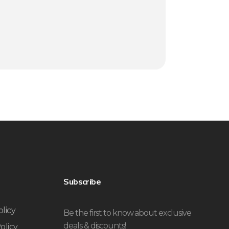
Subscribe
olicy
Be the first to know about exclusive
deals & discounts!
olicy