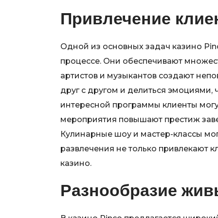
Привлечение клие
Одной из основных задач казино Pin
процессе. Они обеспечивают множеств
артистов и музыкантов создают непо
друг с другом и делиться эмоциями, 
интересной программы клиенты могут
мероприятия повышают престиж заве
Кулинарные шоу и мастер-классы мо
развлечения не только привлекают к
казино.
Разнообразие жив