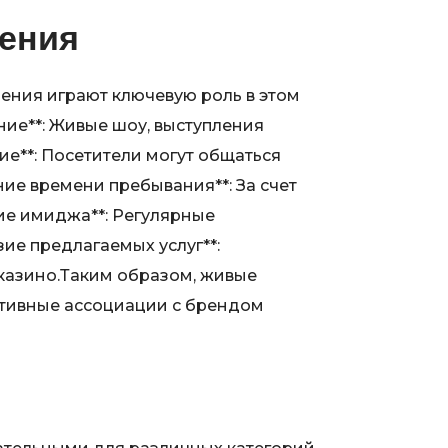
чения
чения играют ключевую роль в этом
ние**: Живые шоу, выступления
е**: Посетители могут общаться
ние времени пребывания**: За счет
ие имиджа**: Регулярные
ие предлагаемых услуг**:
казино.Таким образом, живые
зитивные ассоциации с брендом