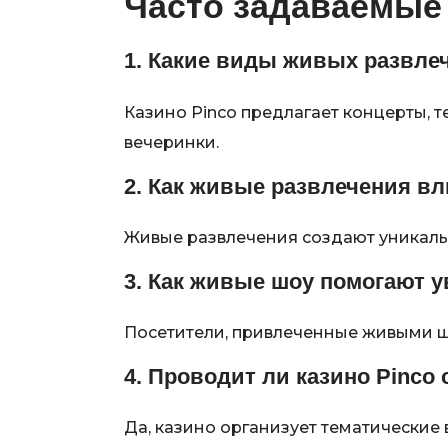
Часто задаваемые
1. Какие виды живых развлеч
Казино Pinco предлагает концерты, 
вечеринки.
2. Как живые развлечения в
Живые развлечения создают уникаль
3. Как живые шоу помогают 
Посетители, привлеченные живыми шо
4. Проводит ли казино Pinc
Да, казино организует тематические