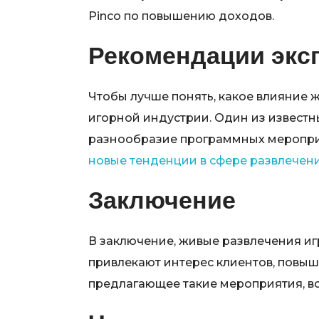
Pinco по повышению доходов.
Рекомендации экс
Чтобы лучше понять, какое влияние 
игорной индустрии. Один из известн
разнообразие программных мероприя
новые тенденции в сфере развлечени
Заключение
В заключение, живые развлечения иг
привлекают интерес клиентов, повыш
предлагающее такие мероприятия, вс