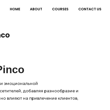
HOME
ABOUT
COURSES
CONTACT US
nco
Pinco
ии эмоциональной
осетителей, добавляя разнообразие и
ино влияют на привлечение клиентов,