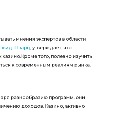
тывать мнения экспертов в области
эвид Шварц
, утверждает, что
казино.Кроме того, полезно изучить
аться к современным реалиям рынка.
одаря разнообразию программ, они
личению доходов. Казино, активно