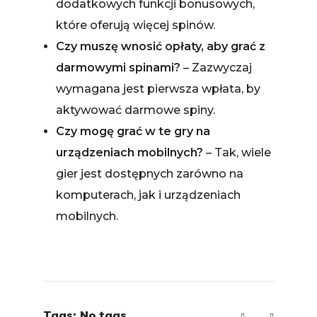
dodatkowych funkcji bonusowych,
które oferują więcej spinów.
Czy muszę wnosić opłaty, aby grać z
darmowymi spinami?
– Zazwyczaj
wymagana jest pierwsza wpłata, by
aktywować darmowe spiny.
Czy mogę grać w te gry na
urządzeniach mobilnych?
– Tak, wiele
gier jest dostępnych zarówno na
komputerach, jak i urządzeniach
mobilnych.
Tags: No tags