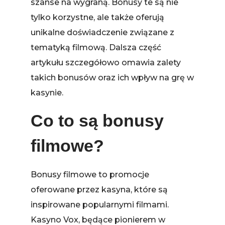
szanse na wygraną. Bonusy te są nie
tylko korzystne, ale także oferują
unikalne doświadczenie związane z
tematyką filmową. Dalsza część
artykułu szczegółowo omawia zalety
takich bonusów oraz ich wpływ na grę w
kasynie.
Co to są bonusy
filmowe?
Bonusy filmowe to promocje
oferowane przez kasyna, które są
inspirowane popularnymi filmami.
Kasyno Vox, będące pionierem w