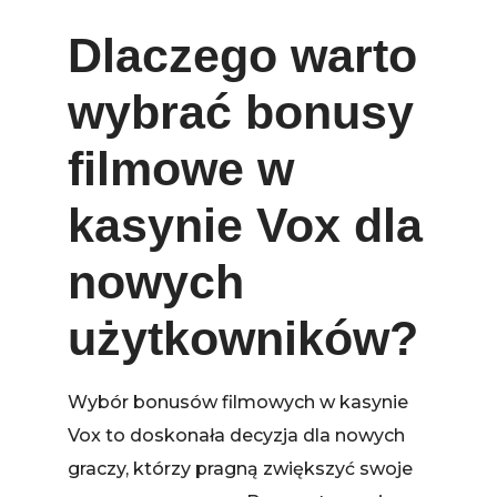
Dlaczego warto
wybrać bonusy
filmowe w
kasynie Vox dla
nowych
użytkowników?
Wybór bonusów filmowych w kasynie
Vox to doskonała decyzja dla nowych
graczy, którzy pragną zwiększyć swoje