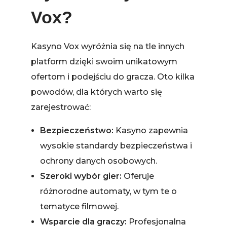
Vox?
Kasyno Vox wyróżnia się na tle innych
platform dzięki swoim unikatowym
ofertom i podejściu do gracza. Oto kilka
powodów, dla których warto się
zarejestrować:
Bezpieczeństwo:
Kasyno zapewnia
wysokie standardy bezpieczeństwa i
ochrony danych osobowych.
Szeroki wybór gier:
Oferuje
różnorodne automaty, w tym te o
tematyce filmowej.
Wsparcie dla graczy:
Profesjonalna