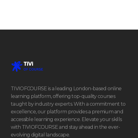
TIVIOFCOURSE is a leading London-based online
learning platform, offering top-quality courses
taught by industry experts. With a commitment to
excellence, our platform provides a premium and
accessible learning experience. Elevate your skills
with TIVIOFCOURSE and stay ahead in the ever-
evolving digital landscape.