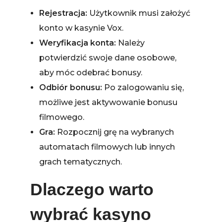
Rejestracja:
Użytkownik musi założyć
konto w kasynie Vox.
Weryfikacja konta:
Należy
potwierdzić swoje dane osobowe,
aby móc odebrać bonusy.
Odbiór bonusu:
Po zalogowaniu się,
możliwe jest aktywowanie bonusu
filmowego.
Gra:
Rozpocznij grę na wybranych
automatach filmowych lub innych
grach tematycznych.
Dlaczego warto
wybrać kasyno