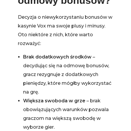
odmowy bonusów?
Decyzja o niewykorzystaniu bonusów w
kasynie Vox ma swoje plusy i minusy.
Oto niektóre z nich, które warto
rozważyć:
Brak dodatkowych środków
–
decydując się na odmowę bonusów,
gracz rezygnuje z dodatkowych
pieniędzy, które mógłby wykorzystać
na grę.
Większa swoboda w grze
– brak
obowiązujących warunków pozwala
graczom na większą swobodę w
wyborze gier.