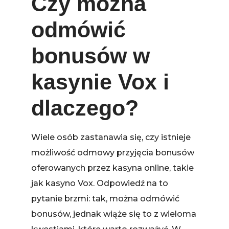
Czy można
odmówić
bonusów w
kasynie Vox i
dlaczego?
Wiele osób zastanawia się, czy istnieje
możliwość odmowy przyjęcia bonusów
oferowanych przez kasyna online, takie
jak kasyno Vox. Odpowiedź na to
pytanie brzmi: tak, można odmówić
bonusów, jednak wiąże się to z wieloma