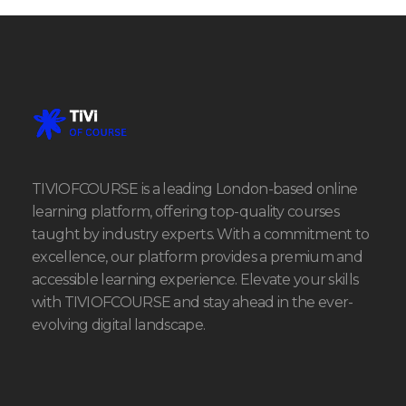
TIVIOFCOURSE is a leading London-based online
learning platform, offering top-quality courses
taught by industry experts. With a commitment to
excellence, our platform provides a premium and
accessible learning experience. Elevate your skills
with TIVIOFCOURSE and stay ahead in the ever-
evolving digital landscape.