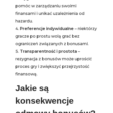
pomóc w zarządzaniu swoimi
finansami i unikać uzależnienia od
hazardu.
Preferencje indywidualne
– niektórzy
gracze po prostu wolą grać bez
ograniczeń związanych z bonusami.
Transparentność i prostota
–
rezygnacja z bonusów może uprościć
proces gry i zwiększyć przejrzystość
finansową.
Jakie są
konsekwencje