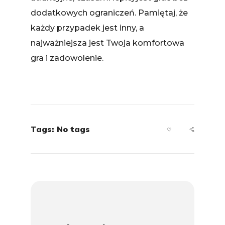
dodatkowych ograniczeń. Pamiętaj, że
każdy przypadek jest inny, a
najważniejsza jest Twoja komfortowa
gra i zadowolenie.
Tags: No tags