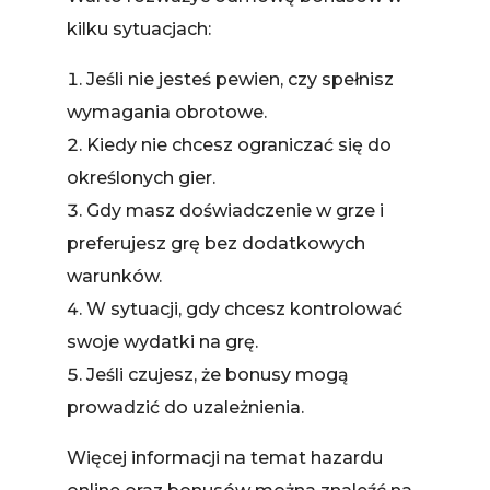
kilku sytuacjach:
Jeśli nie jesteś pewien, czy spełnisz
wymagania obrotowe.
Kiedy nie chcesz ograniczać się do
określonych gier.
Gdy masz doświadczenie w grze i
preferujesz grę bez dodatkowych
warunków.
W sytuacji, gdy chcesz kontrolować
swoje wydatki na grę.
Jeśli czujesz, że bonusy mogą
prowadzić do uzależnienia.
Więcej informacji na temat hazardu