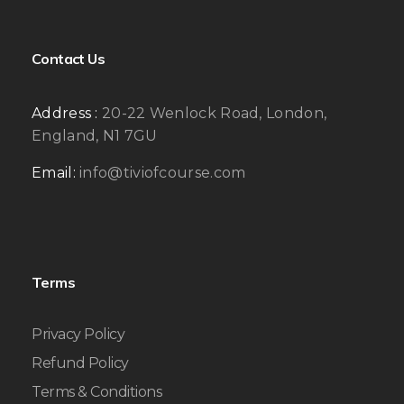
Contact Us
Address :
20-22 Wenlock Road, London,
England, N1 7GU
Email:
info@tiviofcourse.com
Terms
Privacy Policy
Refund Policy
Terms & Conditions