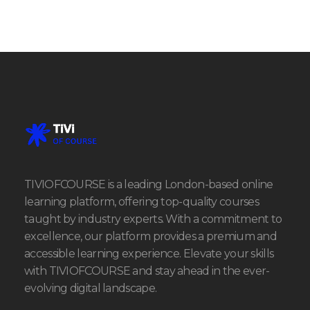
TIVIOFCOURSE is a leading London-based online
learning platform, offering top-quality courses
taught by industry experts. With a commitment to
excellence, our platform provides a premium and
accessible learning experience. Elevate your skills
with TIVIOFCOURSE and stay ahead in the ever-
evolving digital landscape.