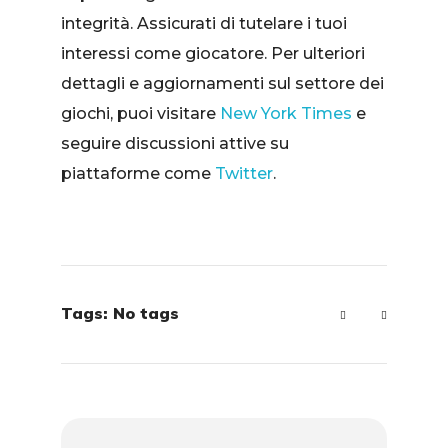
integrità. Assicurati di tutelare i tuoi
interessi come giocatore. Per ulteriori
dettagli e aggiornamenti sul settore dei
giochi, puoi visitare
New York Times
e
seguire discussioni attive su
piattaforme come
Twitter
.
Tags: No tags