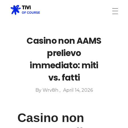
TIVIOFCOURSE LIMITED
Grow Your Skills
Casino non AAMS
prelievo
immediato: miti
vs. fatti
By
Wrv8h
April 14, 2026
Casino non