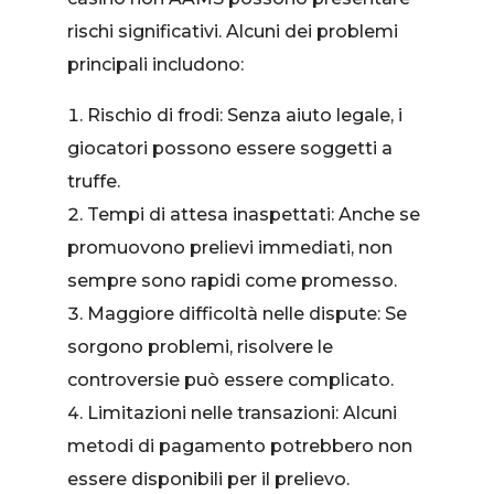
rischi significativi. Alcuni dei problemi
principali includono:
Rischio di frodi: Senza aiuto legale, i
giocatori possono essere soggetti a
truffe.
Tempi di attesa inaspettati: Anche se
promuovono prelievi immediati, non
sempre sono rapidi come promesso.
Maggiore difficoltà nelle dispute: Se
sorgono problemi, risolvere le
controversie può essere complicato.
Limitazioni nelle transazioni: Alcuni
metodi di pagamento potrebbero non
essere disponibili per il prelievo.