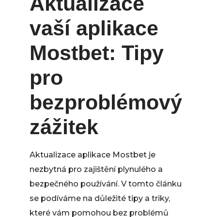
Aktualizace
vaší aplikace
Mostbet: Tipy
pro
bezproblémový
zážitek
Aktualizace aplikace Mostbet je
nezbytná pro zajištění plynulého a
bezpečného používání. V tomto článku
se podíváme na důležité tipy a triky,
které vám pomohou bez problémů