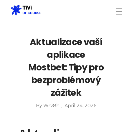
TIVIOFCOURSE LIMITED
Grow Your Skills
Aktualizace vaší
aplikace
Mostbet: Tipy pro
bezproblémový
zážitek
By
Wrv8h
April 24, 2026