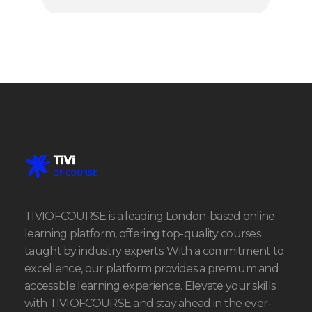
TIVIOFCOURSE is a leading London-based online
learning platform, offering top-quality courses
taught by industry experts. With a commitment to
excellence, our platform provides a premium and
accessible learning experience. Elevate your skills
with TIVIOFCOURSE and stay ahead in the ever-