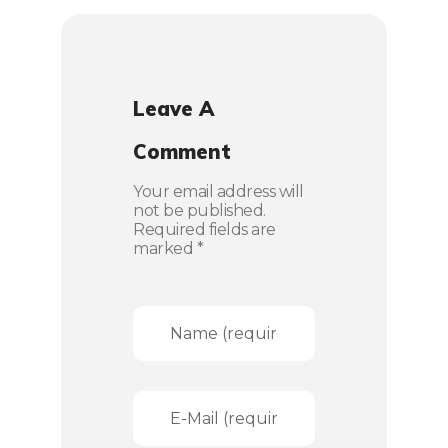
Leave A
Comment
Your email address will
not be published.
Required fields are
marked *